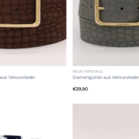
+
NEUE ARRIVALS
us Veloursleder
Damengürtel aus Veloursleder
€
39,90
Add to
Wishlist