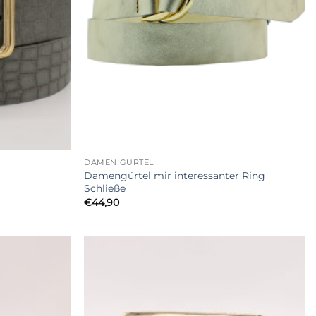
+
DAMEN GÜRTEL
Damengürtel mir interessanter Ring
Schließe
€
44,90
Add to
Add to
Wishlist
Wishlist