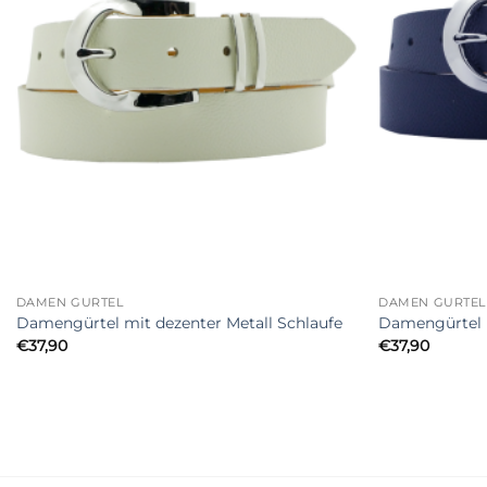
+
+
DAMEN GÜRTEL
DAMEN GÜRTEL
Damengürtel mit dezenter Metall Schlaufe
Damengürtel m
€
37,90
€
37,90