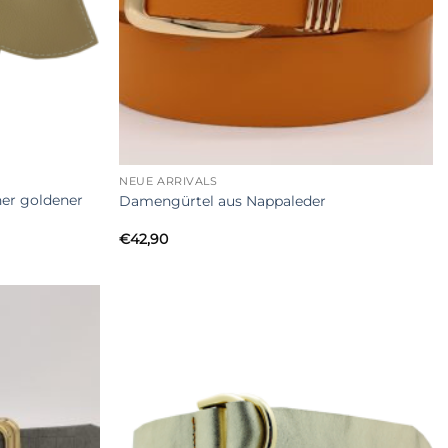
+
NEUE ARRIVALS
ner goldener
Damengürtel aus Nappaleder
€
42,90
Add to
Add to
Wishlist
Wishlist