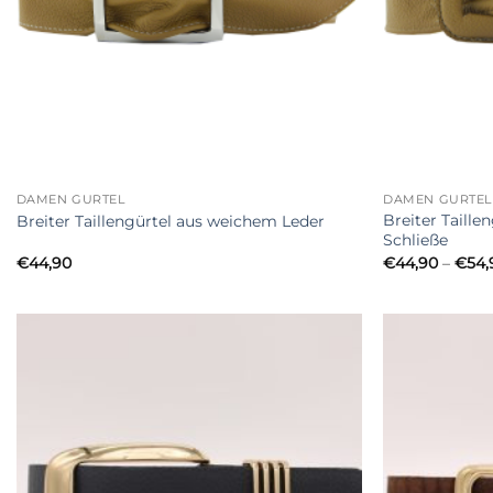
+
+
DAMEN GÜRTEL
DAMEN GÜRTEL
Breiter Taille
Breiter Taillengürtel aus weichem Leder
Schließe
€
44,90
€
44,90
–
€
54,
Add to
Wishlist