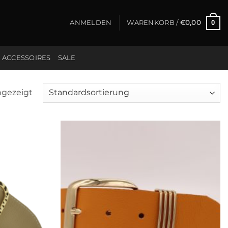
0
ANMELDEN
WARENKORB /
€
0,00
ACCESSOIRES
SALE
ngezeigt
Add to
Add to
Wishlist
Wishlist