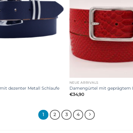
+
NEUE ARRIVALS
it dezenter Metall Schlaufe
Damengürtel mit geprägtem 
€
34,90
1
2
3
4