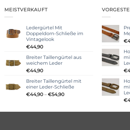
MEISTVERKAUFT
VORGESTE
Ledergürtel Mit
Pr
Doppeldorn-Schließe im
Me
Vintagelook
€
€
44,90
Ho
Breiter Taillengürtel aus
mi
weichem Leder
Le
€
44,90
€
4
Breiter Taillengürtel mit
Ho
einer Leder-Schließe
mi
Le
Preisspanne:
€
44,90
–
€
54,90
€44,90
€
4
bis
€54,90