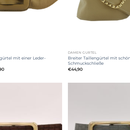
+
DAMEN GÜRTEL
ngürtel mit einer Leder-
Breiter Taillengürtel mit schö
Schmuckschließe
Preisspanne:
90
€
44,90
€44,90
bis
€54,90
Add to
Wishlist