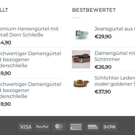
LLT
BESTBEWERTET
emium Herrengürtel mit
Jeansgürtel aus
tall Dorn Schließe
€
29,90
44,90
Damengürtel mit
chwertiger Damengürtel
Schimmer
t bezogener
derschließe
€
26,90
9,90
Schlichter Leder
ovaler goldener 
chwertiger Damengürtel
t bezogener
€
37,90
derschließe
9,90
Visa
PayPal
MasterCard
American
Rechung
Sepa
Express