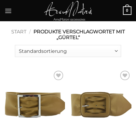
Zum
0
Inhalt
springen
START
/
PRODUKTE VERSCHLAGWORTET MIT
„GÜRTEL“
Add to
Add to
Wishlist
Wishlist