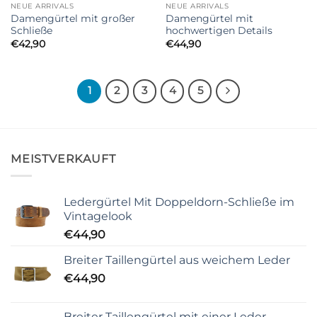
NEUE ARRIVALS
NEUE ARRIVALS
Damengürtel mit großer
Damengürtel mit
Schließe
hochwertigen Details
€
42,90
€
44,90
1
2
3
4
5
MEISTVERKAUFT
Ledergürtel Mit Doppeldorn-Schließe im
Vintagelook
€
44,90
Breiter Taillengürtel aus weichem Leder
€
44,90
Breiter Taillengürtel mit einer Leder-