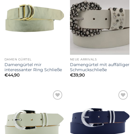
Wishlist
Wishlist
DAMEN GÜRTEL
NEUE ARRIVALS
Damengürtel mir
Damengürtel mit auffälliger
interessanter Ring Schließe
Schmuckschließe
€
44,90
€
39,90
Add to
Add to
Wishlist
Wishlist