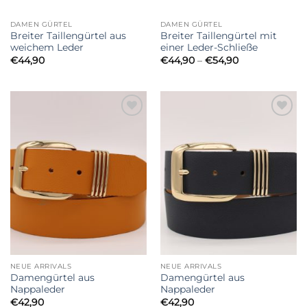
DAMEN GÜRTEL
DAMEN GÜRTEL
Breiter Taillengürtel aus
Breiter Taillengürtel mit
weichem Leder
einer Leder-Schließe
Preisspanne:
€
44,90
€
44,90
–
€
54,90
€44,90
bis
€54,90
Add to
Add to
Wishlist
Wishlist
NEUE ARRIVALS
NEUE ARRIVALS
Damengürtel aus
Damengürtel aus
Nappaleder
Nappaleder
€
42,90
€
42,90